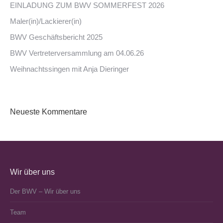
EINLADUNG ZUM BWV SOMMERFEST 2026
Maler(in)/Lackierer(in)
BWV Geschäftsbericht 2025
BWV Vertreterversammlung am 04.06.26
Weihnachtssingen mit Anja Dieringer
Neueste Kommentare
Wir über uns
Der BWV – Wir über uns
Team