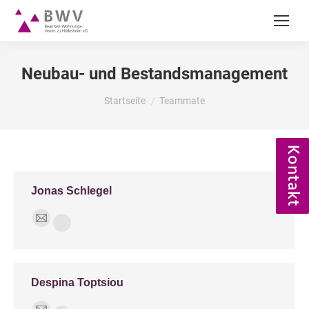
Neubau- und Bestandsmanagement
Du bist hier:
Startseite
Teammate
Kontakt
Jonas Schlegel
E-
Phone
mail
Despina Toptsiou