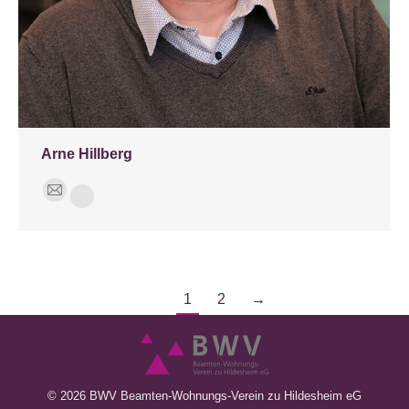
Arne Hillberg
E-
Phone
mail
1
2
→
© 2026 BWV Beamten-Wohnungs-Verein zu Hildesheim eG