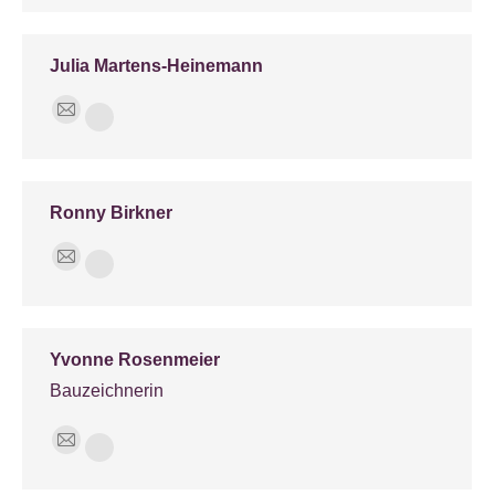
mail
Julia Martens-Heinemann
E-
Phone
mail
Ronny Birkner
E-
Phone
mail
Yvonne Rosenmeier
Bauzeichnerin
E-
Phone
mail