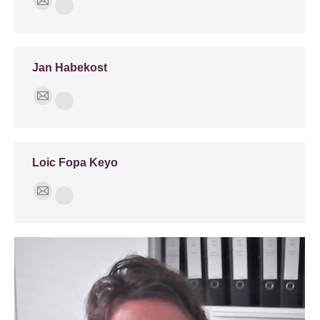
E-
Phone
mail
Jan Habekost
E-
Phone
mail
Loic Fopa Keyo
E-
Phone
mail